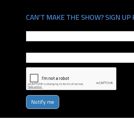
CAN'T MAKE THE SHOW? SIGN UP 
Email
Phone Number
Notify me