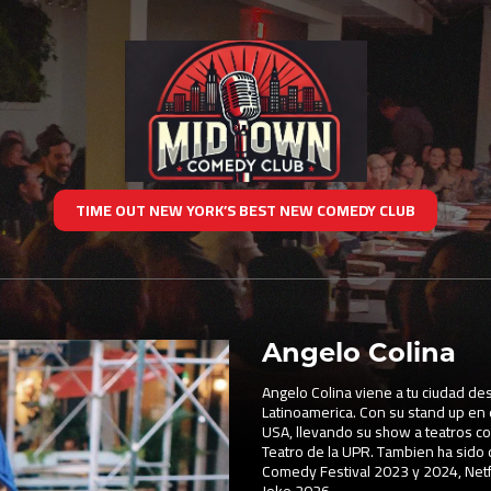
TIME OUT NEW YORK’S BEST NEW COMEDY CLUB
Angelo Colina
Angelo Colina viene a tu ciudad de
Latinoamerica. Con su stand up en 
USA, llevando su show a teatros co
Teatro de la UPR. Tambien ha sido
Comedy Festival 2023 y 2024, Netfl
Joke 2026.