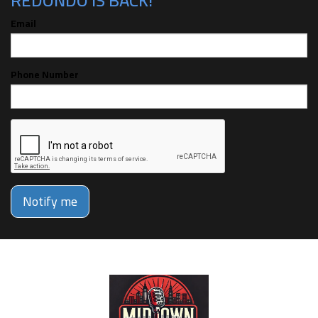
REDONDO IS BACK!
Email
Phone Number
Notify me